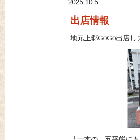
2025.10.5
出店情報
地元上郷GoGo出店し
「一本の 五平餅に