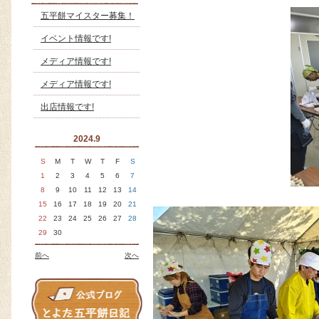
五平餅マイスター募集！
イベント情報です!
メディア情報です!
メディア情報です!
出店情報です!
2024.9
S
M
T
W
T
F
S
1
2
3
4
5
6
7
8
9
10
11
12
13
14
15
16
17
18
19
20
21
22
23
24
25
26
27
28
29
30
前へ
次へ