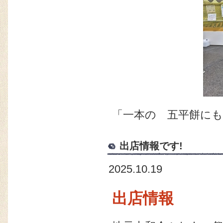
「一本の 五平餅に
出店情報です!
2025.10.19
出店情報