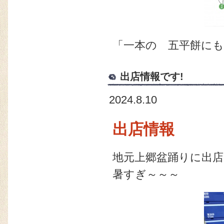
「一本の 五平餅に
出店情報です!
2024.8.10
出店情報
地元上郷盆踊りに出店
暑すぎ～～～