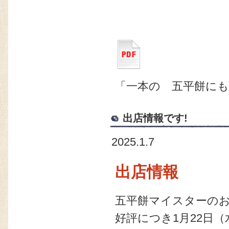
「一本の 五平餅に
出店情報です!
2025.1.7
出店情報
五平餅マイスターの
好評につき1月22日