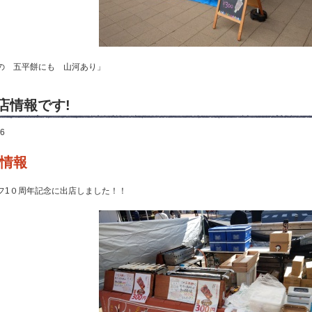
の 五平餅にも 山河あり」
店情報です!
26
情報
フ1０周年記念に出店しました！！