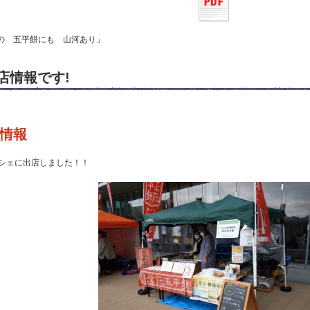
の 五平餅にも 山河あり」
店情報です!
情報
ルシェに出店しました！！