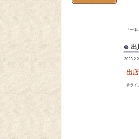
「一本
出
2023.2.
出店
耕ライ