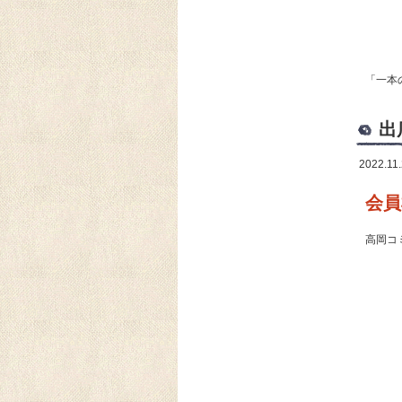
「一本
出
2022.11
会員
高岡コ