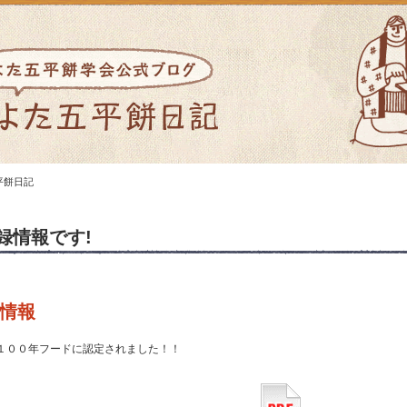
平餅日記
録情報です!
情報
１００年フードに認定されました！！