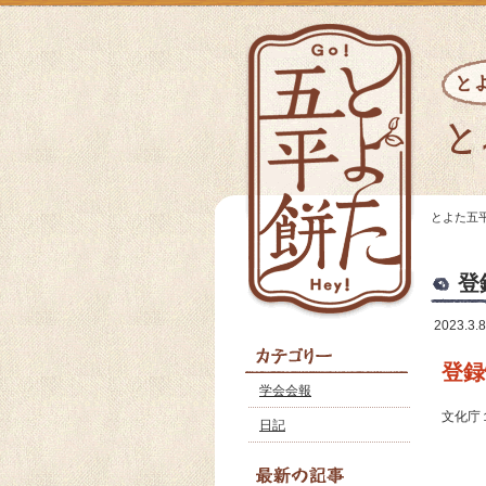
とよた五
登
2023.3.8
登録
学会会報
文化庁
日記