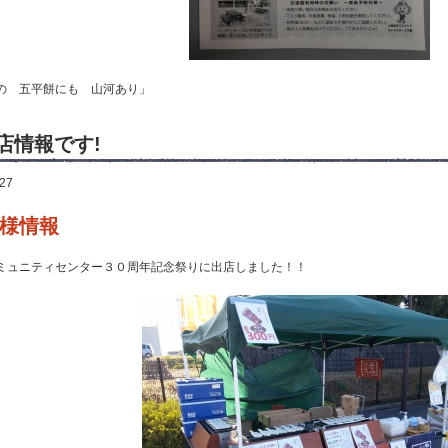
の 五平餅にも 山河あり」
店情報です!
.27
様情報
ミュニティセンター３０周年記念祭りに出店しました！！