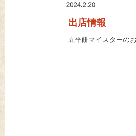
2024.2.20
出店情報
五平餅マイスターの