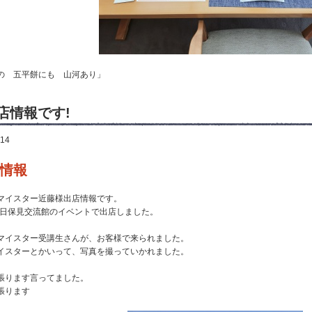
の 五平餅にも 山河あり」
店情報です!
.14
情報
マイスター近藤様出店情報です。
14日保見交流館のイベントで出店しました。
マイスター受講生さんが、お客様で来られました。
イスターとかいって、写真を撮っていかれました。
張ります言ってました。
張ります