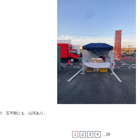
の 五平餅にも 山河あり」
1
2
3
4
...
38