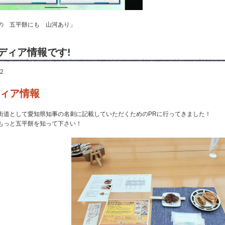
の 五平餅にも 山河あり」
ディア情報です!
22
ィア情報
街道として愛知県知事の名刺に記載していただくためのPRに行ってきました！
もっと五平餅を知って下さい！