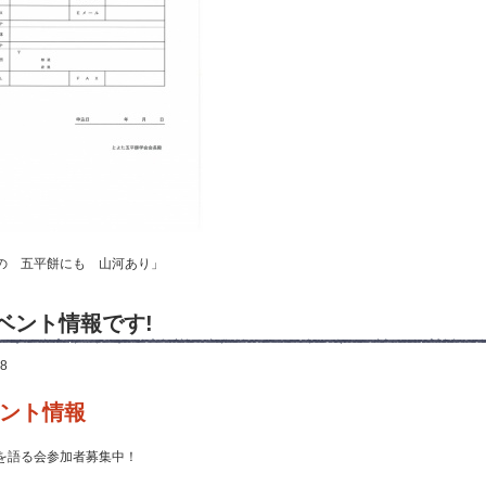
の 五平餅にも 山河あり」
ベント情報です!
18
ント情報
を語る会参加者募集中！