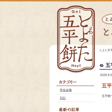
とよた五
五
2026.8.5
五平
学会会報
五平餅
日記