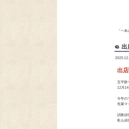
「一本
出
2025.12
出店
五平餅
12月
今年の
先輩マ
試験頑
私も頑