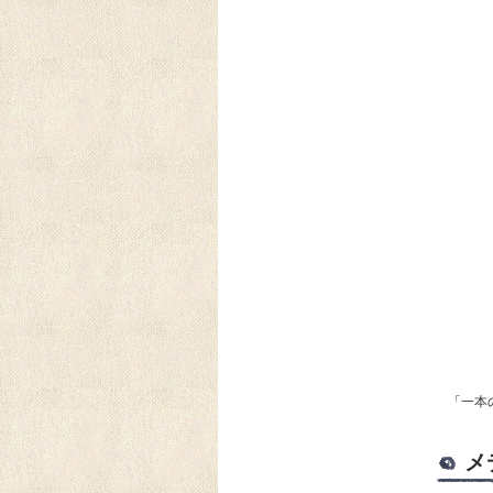
「一本
メ