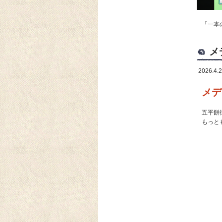
「一本
メ
2026.4.
メデ
五平餅
もっと