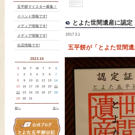
五平餅マイスター募集！
イベント情報です!
とよた世間遺産に認定
メディア情報です!
2017.3.1
メディア情報です!
出店情報です!
五平餅が「とよた世間遺
2023.10
S
M
T
W
T
F
S
1
2
3
4
5
6
7
8
9
10
11
12
13
14
15
16
17
18
19
20
21
22
23
24
25
26
27
28
29
30
31
前へ
次へ