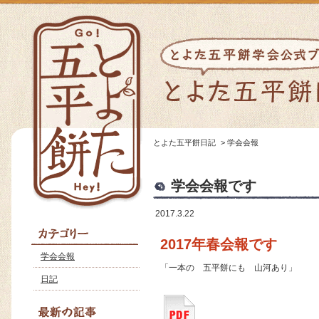
とよた五平餅日記
>
学会会報
学会会報です
2017.3.22
2017年春会報です
学会会報
「一本の 五平餅にも 山河あり」
日記