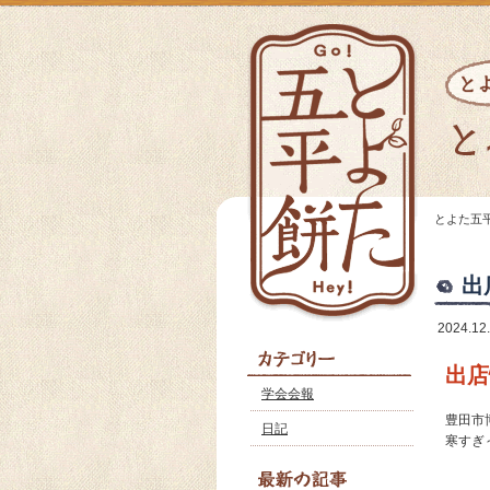
とよた五
出
2024.12
出店
学会会報
豊田市
日記
寒すぎ