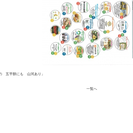
の 五平餅にも 山河あり」
一覧へ