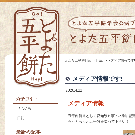
とよた五平餅日記
>
日記
>
メディア情報です!
メディア情報です!
2026.4.22
メディア情報
学会会報
五平餅街道として愛知県知事の名刺に記
日記
もっともっと五平餅を知って下さい！