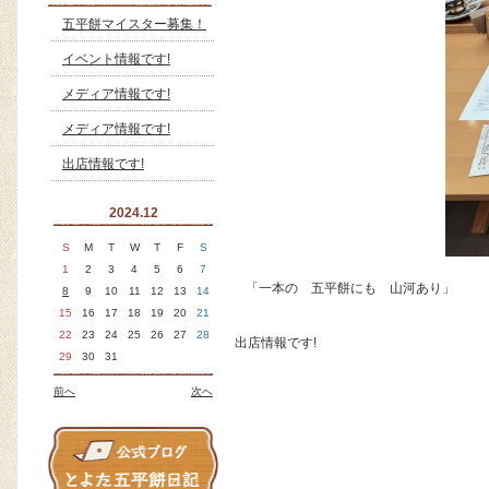
五平餅マイスター募集！
イベント情報です!
メディア情報です!
メディア情報です!
出店情報です!
2024.12
S
M
T
W
T
F
S
1
2
3
4
5
6
7
「一本の 五平餅にも 山河あり」
8
9
10
11
12
13
14
15
16
17
18
19
20
21
22
23
24
25
26
27
28
出店情報です!
29
30
31
前へ
次へ