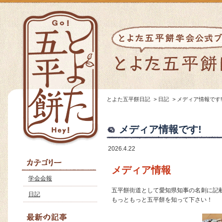
とよた五平餅日記
>
日記
>
メディア情報です!
メディア情報です!
2026.4.22
メディア情報
学会会報
五平餅街道として愛知県知事の名刺に記
日記
もっともっと五平餅を知って下さい！