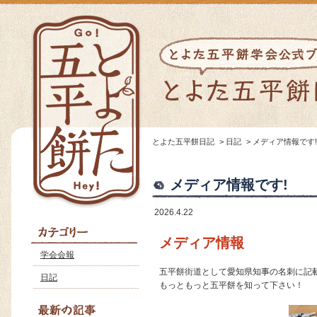
とよた五平餅日記
>
日記
>
メディア情報です!
メディア情報です!
2026.4.22
メディア情報
学会会報
五平餅街道として愛知県知事の名刺に記
日記
もっともっと五平餅を知って下さい！