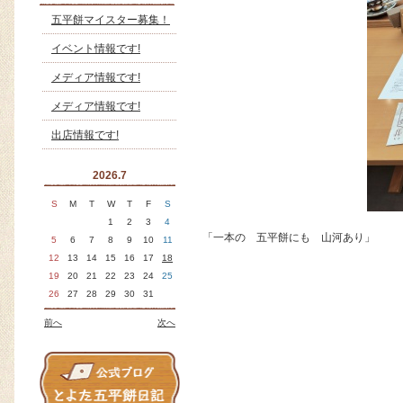
五平餅マイスター募集！
イベント情報です!
メディア情報です!
メディア情報です!
出店情報です!
2026.7
S
M
T
W
T
F
S
1
2
3
4
「一本の 五平餅にも 山河あり」
5
6
7
8
9
10
11
12
13
14
15
16
17
18
19
20
21
22
23
24
25
26
27
28
29
30
31
前へ
次へ