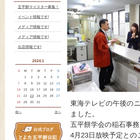
五平餅マイスター募集！
イベント情報です!
メディア情報です!
メディア情報です!
出店情報です!
2024.1
S
M
T
W
T
F
S
1
2
3
4
5
6
7
8
9
10
11
12
13
14
15
16
17
18
19
20
21
22
23
24
25
26
27
東海テレビの午後の
28
29
30
31
前へ
次へ
ました。
五平餅学会の稲石事
4月23日放映予定と