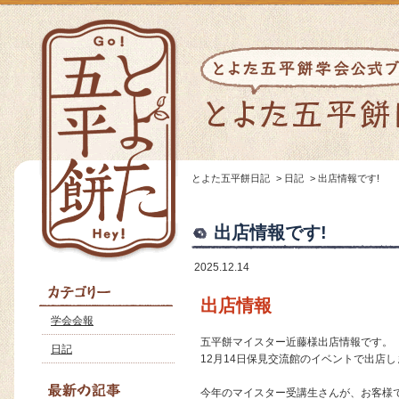
とよた五平餅日記
>
日記
>
出店情報です!
出店情報です!
2025.12.14
出店情報
学会会報
五平餅マイスター近藤様出店情報です。
日記
12月14日保見交流館のイベントで出店
今年のマイスター受講生さんが、お客様