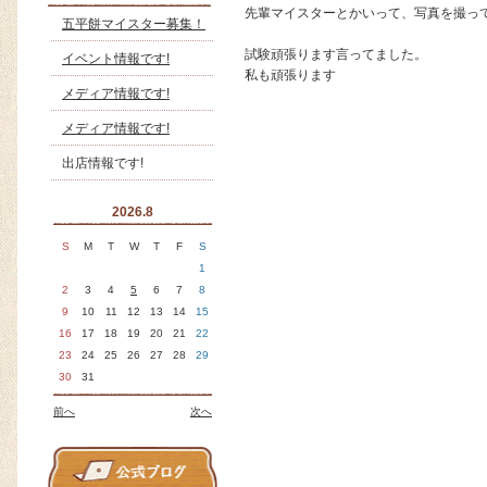
先輩マイスターとかいって、写真を撮っ
五平餅マイスター募集！
試験頑張ります言ってました。
イベント情報です!
私も頑張ります
メディア情報です!
メディア情報です!
出店情報です!
2026.8
S
M
T
W
T
F
S
1
2
3
4
5
6
7
8
9
10
11
12
13
14
15
16
17
18
19
20
21
22
23
24
25
26
27
28
29
30
31
前へ
次へ