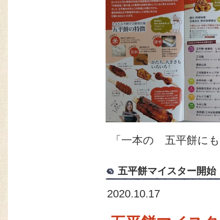
「一本の 五平餅に
五平餅マイスター開始
2020.10.17