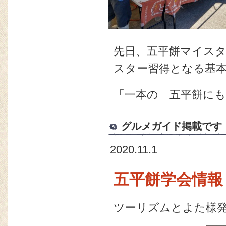
先日、五平餅マイス
スター習得となる基
「一本の 五平餅に
グルメガイド掲載です
2020.11.1
五平餅学会情報
ツーリズムとよた様