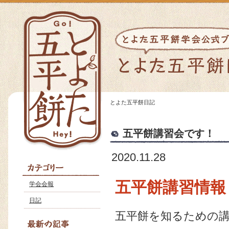
とよた五平餅日記
五平餅講習会です！
2020.11.28
五平餅講習情報
学会会報
日記
五平餅を知るための