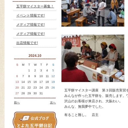
五平餅マイスター募集！
イベント情報です!
メディア情報です!
メディア情報です!
出店情報です!
2024.10
S
M
T
W
T
F
S
1
2
3
4
5
6
7
8
9
10
11
12
13
14
15
16
17
18
19
20
21
22
23
24
25
26
五平餅マイスター講座 第３回販売実習
27
28
29
30
31
みんなが作った五平餅を、販売します。
沢山のお客様が来店され、大賑わい。
前へ
次へ
みんな、無我夢中でした。
有ること難し。 店主