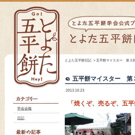
とよた五平餅日記
>
五平餅マイスター 第３
五平餅マイスター 第
2013.10.23
「焼くぞ、売るぞ、五平
学会会報
日記