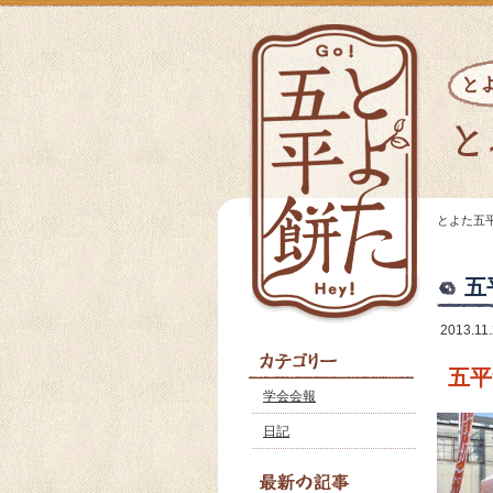
とよた五
五
2013.11
五平
学会会報
日記