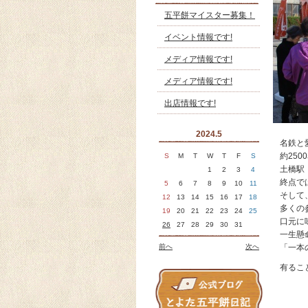
五平餅マイスター募集！
イベント情報です!
メディア情報です!
メディア情報です!
出店情報です!
2024.5
名鉄と
約25
S
M
T
W
T
F
S
土橋駅
1
2
3
4
終点で
5
6
7
8
9
10
11
そして
12
13
14
15
16
17
18
多くの
19
20
21
22
23
24
25
口元に
26
27
28
29
30
31
一生懸
前へ
次へ
「一本
有るこ