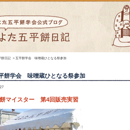
平餅日記
>
五平餅学会 味噌蔵ひとなる祭参加
平餅学会 味噌蔵ひとなる祭参加
.27
餅マイスター 第4回販売実習