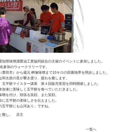
愛知県味噌溜醤油工業協同組合の主催のイベントに参加しました。
00名参加のウォークラリーです。
（豊田市）から蔵元 桝塚味噌まで10キロの田園地帯を闊歩しました。
は和太鼓の音が響き渡り、疲れを癒します。
、五平餅マイスター講座 第４回販売実習を同時開催しました。
参加者に美味しく五平餅を食べていただきました。
味噌を付け、頬張る笑顔、また笑顔。
命に五平餅の美味しさを伝えました。
の五平餅にも山河あり」ですね。
と難し。 店主
一覧へ