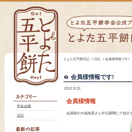
とよた五平餅日記
>
日記
>
会員様情報です!
会員様情報です!
2022.8.23
会員様情報
学会会報
会員様の大福魚苑さん中日新聞にて紹介
日記