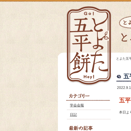
とよた五
五
2022.9.
五平
学会会報
本日よ
日記