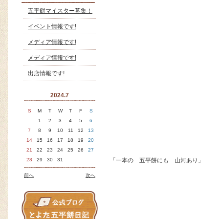
五平餅マイスター募集！
イベント情報です!
メディア情報です!
メディア情報です!
出店情報です!
2024.7
S
M
T
W
T
F
S
1
2
3
4
5
6
7
8
9
10
11
12
13
14
15
16
17
18
19
20
21
22
23
24
25
26
27
28
29
30
31
「一本の 五平餅にも 山河あり」
前へ
次へ