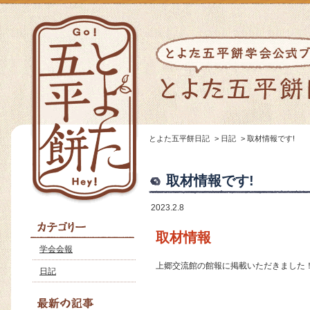
とよた五平餅日記
>
日記
>
取材情報です!
取材情報です!
2023.2.8
取材情報
学会会報
上郷交流館の館報に掲載いただきました
日記