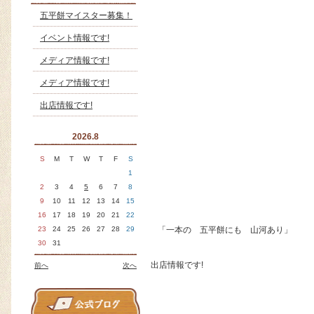
五平餅マイスター募集！
イベント情報です!
メディア情報です!
メディア情報です!
出店情報です!
2026.8
S
M
T
W
T
F
S
1
2
3
4
5
6
7
8
9
10
11
12
13
14
15
16
17
18
19
20
21
22
23
24
25
26
27
28
29
「一本の 五平餅にも 山河あり」
30
31
出店情報です!
前へ
次へ