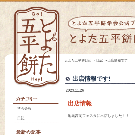
とよた五平餅日記
>
日記
>
出店情報です!
出店情報です!
2023.11.26
出店情報
学会会報
地元高岡フェスタに出店しました！！
日記