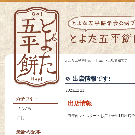
とよた五平餅日記
>
日記
>
出店情報です!
出店情報です!
2023.12.22
出店情報
学会会報
五平餅マイスターのお店！来年1月出店
日記