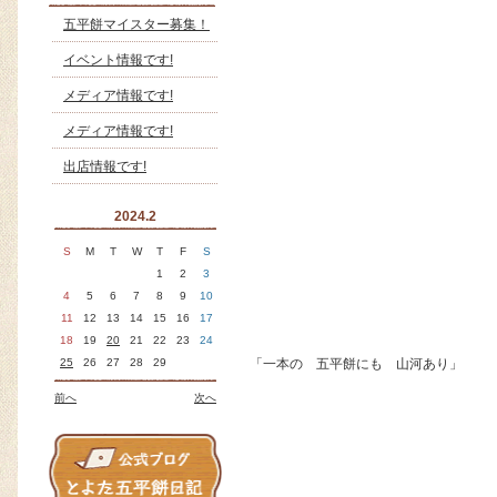
五平餅マイスター募集！
イベント情報です!
メディア情報です!
メディア情報です!
出店情報です!
2024.2
S
M
T
W
T
F
S
1
2
3
4
5
6
7
8
9
10
11
12
13
14
15
16
17
18
19
20
21
22
23
24
25
26
27
28
29
「一本の 五平餅にも 山河あり」
前へ
次へ