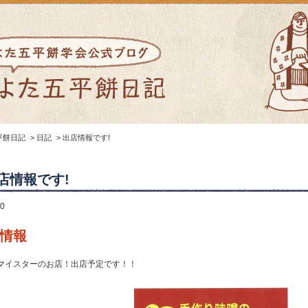
平餅日記
>
日記
>
出店情報です!
店情報です!
20
情報
マイスターのお店！出店予定です！！