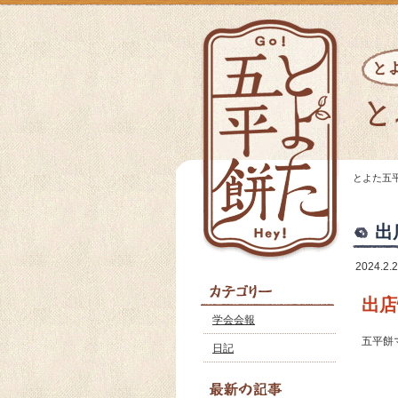
とよた五
出
2024.2.
出店
学会会報
五平餅
日記