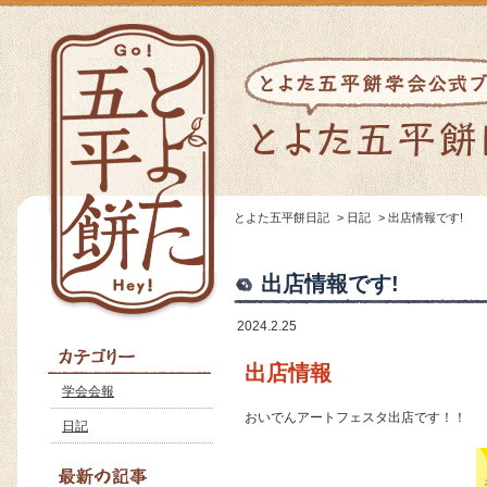
とよた五平餅日記
>
日記
>
出店情報です!
出店情報です!
2024.2.25
出店情報
学会会報
おいでんアートフェスタ出店です！！
日記