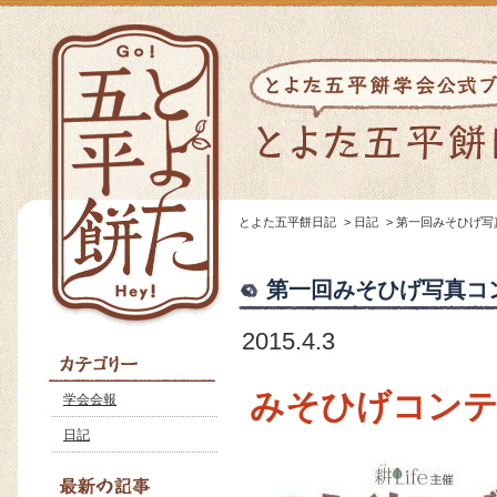
とよた五平餅日記
>
日記
>
第一回みそひげ写
第一回みそひげ写真コ
2015.4.3
みそひげコンテス
学会会報
日記