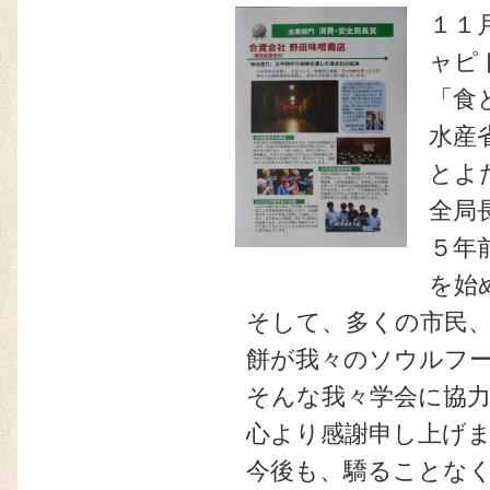
１１
ャピ
「食
水産
とよ
全局
５年
を始
そして、多くの市民
餅が我々のソウルフ
そんな我々学会に協
心より感謝申し上げ
今後も、驕ることな