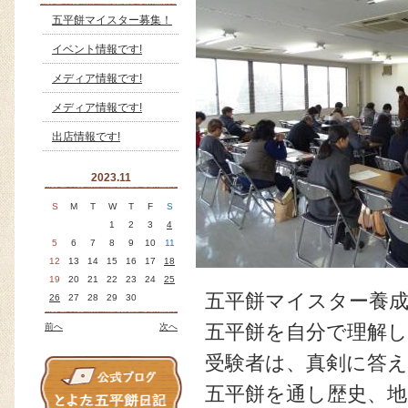
五平餅マイスター募集！
イベント情報です!
メディア情報です!
メディア情報です!
出店情報です!
2023.11
S
M
T
W
T
F
S
1
2
3
4
5
6
7
8
9
10
11
12
13
14
15
16
17
18
19
20
21
22
23
24
25
五平餅マイスター養
26
27
28
29
30
前へ
次へ
五平餅を自分で理解
受験者は、真剣に答
五平餅を通し歴史、