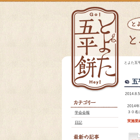
とよた五
五
2014.8.5
201
３０名
学会会報
実施要
日記