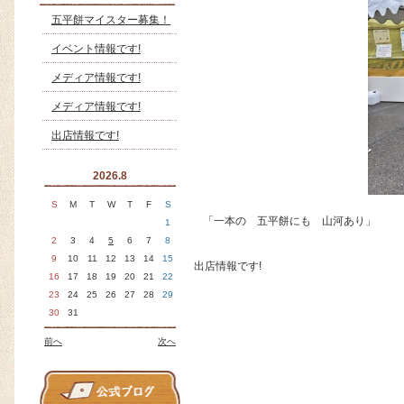
五平餅マイスター募集！
イベント情報です!
メディア情報です!
メディア情報です!
出店情報です!
2026.8
S
M
T
W
T
F
S
「一本の 五平餅にも 山河あり」
1
2
3
4
5
6
7
8
9
10
11
12
13
14
15
出店情報です!
16
17
18
19
20
21
22
23
24
25
26
27
28
29
30
31
前へ
次へ