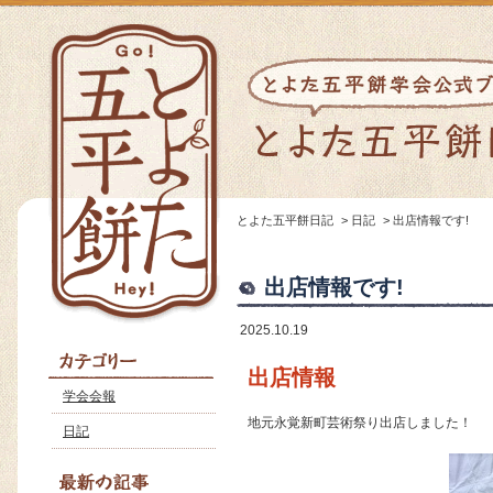
とよた五平餅日記
>
日記
>
出店情報です!
出店情報です!
2025.10.19
出店情報
学会会報
地元永覚新町芸術祭り出店しました！
日記