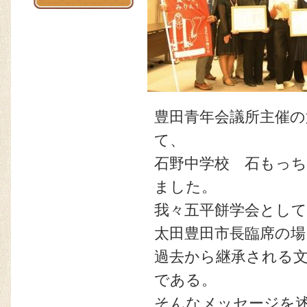
豊田青年会議所主催
て、
石野中学校 石もっ
ました。
我々五平餅学会として
太田豊田市長臨席の
過去から継承される
である。
そんなメッセージを