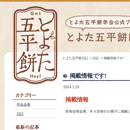
とよた五平餅日記
>
日記
>
掲載情報です!
掲載情報です!
2024.1.23
掲載情報
学会会報
碧海信用金庫、年４回発行の冊子に掲載
日記