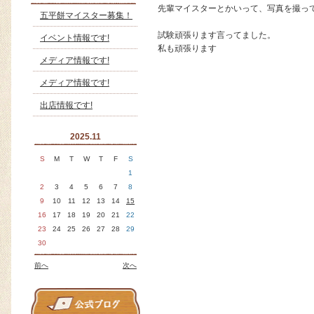
先輩マイスターとかいって、写真を撮っ
五平餅マイスター募集！
試験頑張ります言ってました。
イベント情報です!
私も頑張ります
メディア情報です!
メディア情報です!
出店情報です!
2025.11
S
M
T
W
T
F
S
1
2
3
4
5
6
7
8
9
10
11
12
13
14
15
16
17
18
19
20
21
22
23
24
25
26
27
28
29
30
前へ
次へ