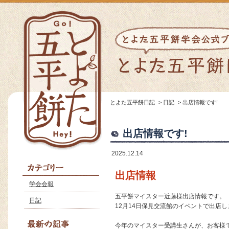
とよた五平餅日記
>
日記
>
出店情報です!
出店情報です!
2025.12.14
出店情報
学会会報
五平餅マイスター近藤様出店情報です。
日記
12月14日保見交流館のイベントで出店
今年のマイスター受講生さんが、お客様