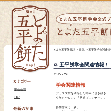
とよた五平餅日記
>
日記
>
五平餅学会関連情
五平餅学会関連情報！
2015.7.29
学会関連情報
学会会報
デカス大賞を獲得した昨年に引き続き、
日記
今年もやります「足助ゴエンナーレ」
参加作家は一新。