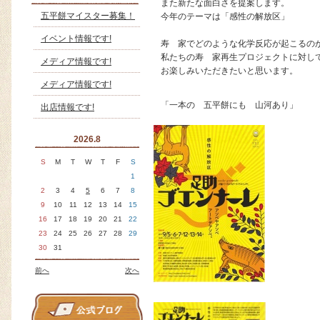
また新たな面白さを提案します。
五平餅マイスター募集！
今年のテーマは「感性の解放区」
イベント情報です!
寿ゞ家でどのような化学反応が起こるの
私たちの寿ゞ家再生プロジェクトに対し
メディア情報です!
お楽しみいただきたいと思います。
メディア情報です!
「一本の 五平餅にも 山河あり」
出店情報です!
2026.8
S
M
T
W
T
F
S
1
2
3
4
5
6
7
8
9
10
11
12
13
14
15
16
17
18
19
20
21
22
23
24
25
26
27
28
29
30
31
前へ
次へ