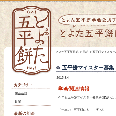
とよた五平餅日記
>
日記
>
五平餅マイスター
五平餅マイスター募集
2015.8.4
学会関連情報
学会会報
今年も五平餅マイスター募集を開始いた
日記
「一本の 五平餅にも 山河あり」