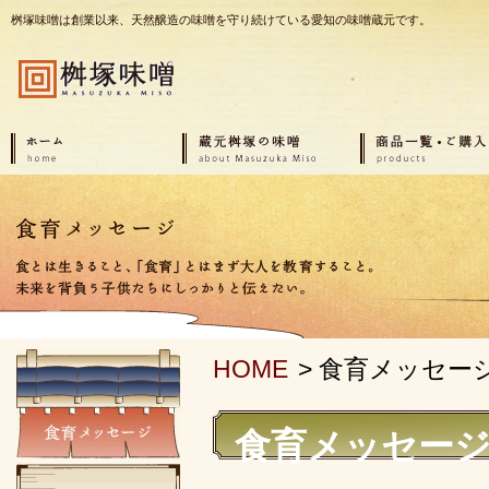
桝塚味噌は創業以来、天然醸造の味噌を守り続けている愛知の味噌蔵元です。
HOME
>
食育メッセー
食育メッセー