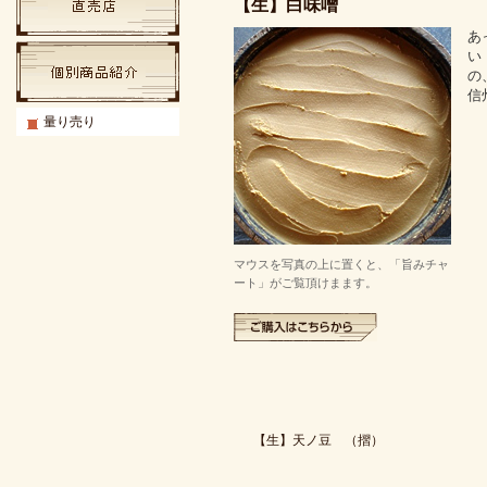
【生】白味噌
あ
い
の
信
量り売り
マウスを写真の上に置くと、「旨みチャ
ート」がご覧頂けまます。
【生】天ノ豆 （摺）