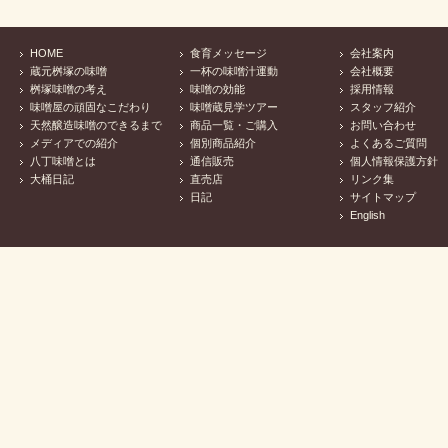
HOME
食育メッセージ
会社案内
蔵元桝塚の味噌
一杯の味噌汁運動
会社概要
桝塚味噌の考え
味噌の効能
採用情報
味噌屋の頑固なこだわり
味噌蔵見学ツアー
スタッフ紹介
天然醸造味噌のできるまで
商品一覧・ご購入
お問い合わせ
メディアでの紹介
個別商品紹介
よくあるご質問
八丁味噌とは
通信販売
個人情報保護方針
大桶日記
直売店
リンク集
日記
サイトマップ
English