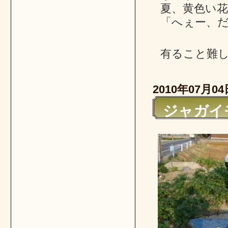
夏、黄色い
「へぇー、
有ること難
2010年07月04
ジャガイ