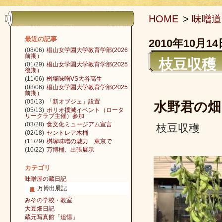
HOME
>
味噌道
最近の記事
2010年10月14
(08/06)
椙山女学園大学教育学部(2026
前期）
枝豆収穫
(01/29)
椙山女学園大学教育学部(2025
後期）
(11/06)
桝塚味噌VS大谷高生
(08/06)
椙山女学園大学教育学部(2025
前期）
(05/13)
「新オブジェ」設置
水野君の畑
(05/13)
ポリオ撲滅イベント（ロータ
リークラブ主催）参加
(03/28)
食文化ミュージアム宣言
枝豆収穫
(02/18)
セントレア木桶
(11/29)
桝塚味噌の魅力 東京で
(10/22)
万博桶、出張展示
カテゴリ
味噌屋の蔵日記
万博出展記
みその学校・教室
大豆畑日記
蔵元写真館「追憶」