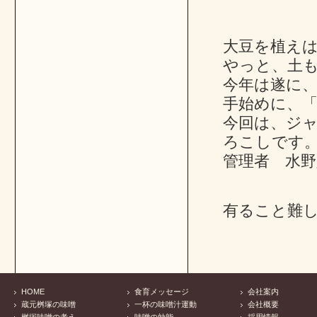
大豆を植えは
やっと、土
今年は遂に
手始めに、「
今回は、ジャ
ろこしです
管理者 水野
有ること難
HOME
食育メッセージ
会社案内
蔵元桝塚の味噌
一杯の味噌汁運動
会社概要