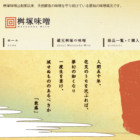
桝塚味噌は創業以来、天然醸造の味噌を守り続けている愛知の味噌蔵元です。