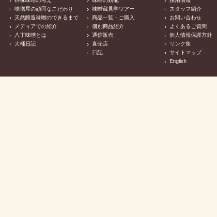
桝塚味噌の考え
味噌の効能
採用情報
味噌屋の頑固なこだわり
味噌蔵見学ツアー
スタッフ紹介
天然醸造味噌のできるまで
商品一覧・ご購入
お問い合わせ
メディアでの紹介
個別商品紹介
よくあるご質問
八丁味噌とは
通信販売
個人情報保護方針
大桶日記
直売店
リンク集
日記
サイトマップ
English