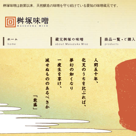
桝塚味噌は創業以来、天然醸造の味噌を守り続けている愛知の味噌蔵元です。