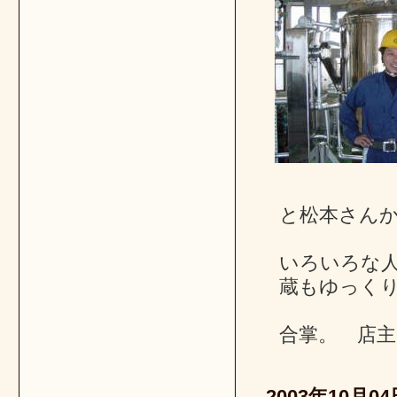
と松本さん
いろいろな
蔵もゆっく
合掌。 店主
2003年10月04