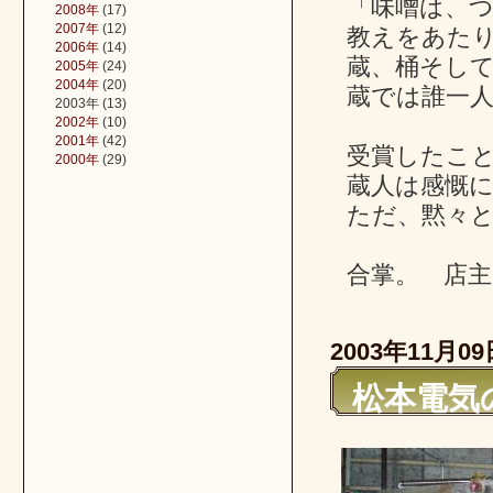
「味噌は、
2008年
(17)
2007年
(12)
教えをあた
2006年
(14)
蔵、桶そし
2005年
(24)
2004年
(20)
蔵では誰一
2003年
(13)
2002年
(10)
2001年
(42)
受賞したこ
2000年
(29)
蔵人は感慨
ただ、黙々
合掌。 店主
2003年11月09
松本電気