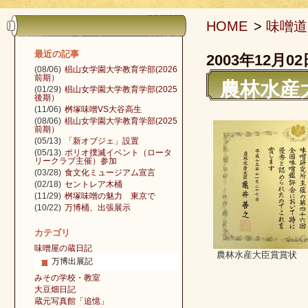
HOME
>
味噌道
最近の記事
2003年12月02
(08/06)
椙山女学園大学教育学部(2026
前期）
農林水産
(01/29)
椙山女学園大学教育学部(2025
後期）
(11/06)
桝塚味噌VS大谷高生
(08/06)
椙山女学園大学教育学部(2025
前期）
(05/13)
「新オブジェ」設置
(05/13)
ポリオ撲滅イベント（ロータ
リークラブ主催）参加
(03/28)
食文化ミュージアム宣言
(02/18)
セントレア木桶
(11/29)
桝塚味噌の魅力 東京で
(10/22)
万博桶、出張展示
カテゴリ
味噌屋の蔵日記
農林水産大臣賞賞状
万博出展記
みその学校・教室
大豆畑日記
蔵元写真館「追憶」