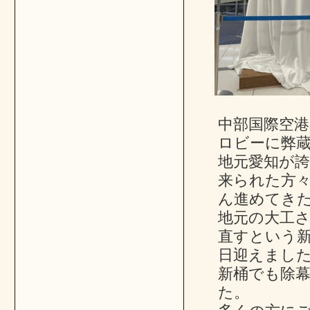
中部国際空港
ロビーに弊
地元愛知が
来られた方
ん進めてき
地元の大工
直すという
日迎えまし
新桶でも除
た。