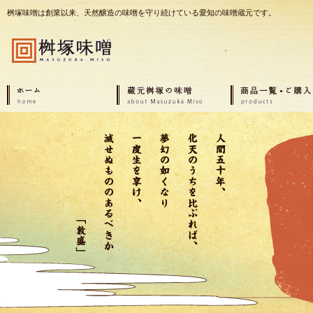
桝塚味噌は創業以来、天然醸造の味噌を守り続けている愛知の味噌蔵元です。