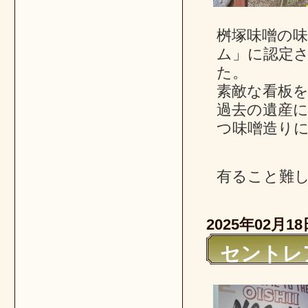
桝塚味噌の
ム」に認定
た。
素敵な看板
過去の遺産
つ味噌造り
有ること難
2025年02月18
セントレ