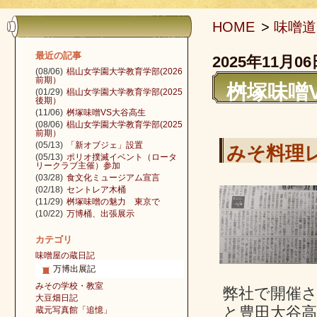
HOME
>
味噌道
最近の記事
2025年11月06
(08/06)
椙山女学園大学教育学部(2026
前期）
桝塚味噌
(01/29)
椙山女学園大学教育学部(2025
後期）
(11/06)
桝塚味噌VS大谷高生
(08/06)
椙山女学園大学教育学部(2025
前期）
(05/13)
「新オブジェ」設置
みそ料理
(05/13)
ポリオ撲滅イベント（ロータ
リークラブ主催）参加
(03/28)
食文化ミュージアム宣言
(02/18)
セントレア木桶
(11/29)
桝塚味噌の魅力 東京で
(10/22)
万博桶、出張展示
カテゴリ
味噌屋の蔵日記
万博出展記
みその学校・教室
弊社で開催さ
大豆畑日記
と豊田大谷
蔵元写真館「追憶」