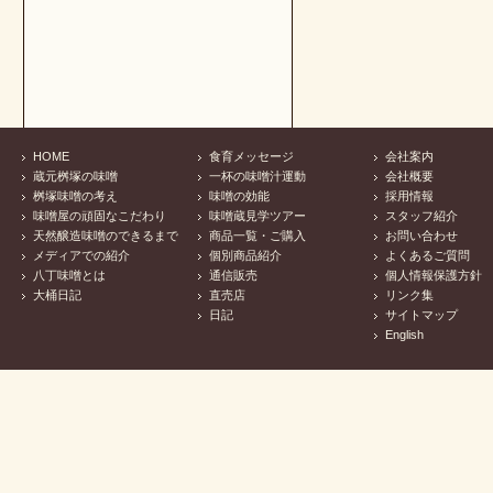
HOME
食育メッセージ
会社案内
蔵元桝塚の味噌
一杯の味噌汁運動
会社概要
桝塚味噌の考え
味噌の効能
採用情報
味噌屋の頑固なこだわり
味噌蔵見学ツアー
スタッフ紹介
天然醸造味噌のできるまで
商品一覧・ご購入
お問い合わせ
メディアでの紹介
個別商品紹介
よくあるご質問
八丁味噌とは
通信販売
個人情報保護方針
大桶日記
直売店
リンク集
日記
サイトマップ
English