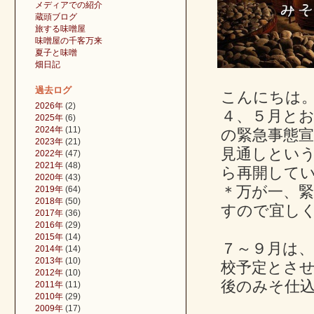
メディアでの紹介
蔵頭ブログ
旅する味噌屋
味噌屋の千客万来
夏子と味噌
畑日記
過去ログ
こんにちは
2026年
(2)
４、５月と
2025年
(6)
2024年
(11)
の緊急事態宣
2023年
(21)
見通しとい
2022年
(47)
2021年
(48)
ら再開して
2020年
(43)
＊万が一、
2019年
(64)
2018年
(50)
すので宜し
2017年
(36)
2016年
(29)
2015年
(14)
７～９月は
2014年
(14)
2013年
(10)
校予定とさ
2012年
(10)
後のみそ仕
2011年
(11)
2010年
(29)
2009年
(17)