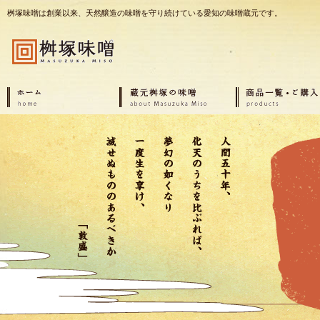
桝塚味噌は創業以来、天然醸造の味噌を守り続けている愛知の味噌蔵元です。