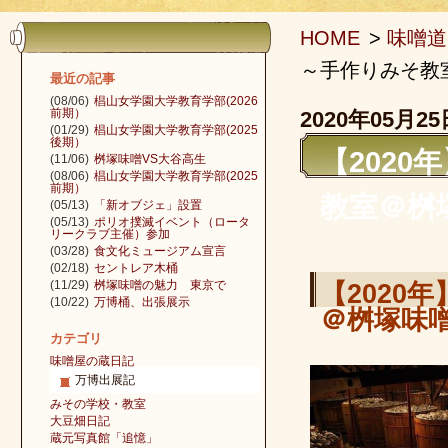
HOME
>
味噌道
～手作りみそ教
最近の記事
(08/06)
椙山女学園大学教育学部(2026
前期）
2020年05月25
(01/29)
椙山女学園大学教育学部(2025
後期）
【2020
(11/06)
桝塚味噌VS大谷高生
(08/06)
椙山女学園大学教育学部(2025
前期）
教室＠桝
(05/13)
「新オブジェ」設置
(05/13)
ポリオ撲滅イベント（ロータ
リークラブ主催）参加
(03/28)
食文化ミュージアム宣言
(02/18)
セントレア木桶
(11/29)
桝塚味噌の魅力 東京で
【2020
(10/22)
万博桶、出張展示
＠桝塚味
カテゴリ
味噌屋の蔵日記
万博出展記
みその学校・教室
大豆畑日記
蔵元写真館「追憶」