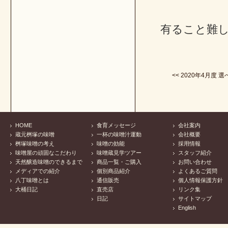
有ること難
<< 2020年4月度 選べ
HOME
食育メッセージ
会社案内
蔵元桝塚の味噌
一杯の味噌汁運動
会社概要
桝塚味噌の考え
味噌の効能
採用情報
味噌屋の頑固なこだわり
味噌蔵見学ツアー
スタッフ紹介
天然醸造味噌のできるまで
商品一覧・ご購入
お問い合わせ
メディアでの紹介
個別商品紹介
よくあるご質問
八丁味噌とは
通信販売
個人情報保護方針
大桶日記
直売店
リンク集
日記
サイトマップ
English