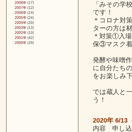
2008年
(17)
「みその学
2007年
(12)
です！
2006年
(14)
2005年
(24)
＊コロナ対
2004年
(20)
ターの方は
2003年
(13)
2002年
(10)
＊対策①入
2001年
(42)
保③マスク
2000年
(29)
発酵や味噌
に自分たち
をお楽しみ
では蔵人と
う！
2020年 6
内容 申し