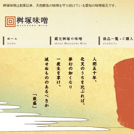
桝塚味噌は創業以来、天然醸造の味噌を守り続けている愛知の味噌蔵元です。