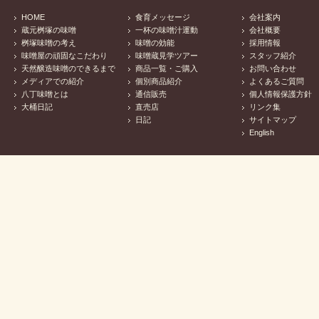
HOME
食育メッセージ
会社案内
蔵元桝塚の味噌
一杯の味噌汁運動
会社概要
桝塚味噌の考え
味噌の効能
採用情報
味噌屋の頑固なこだわり
味噌蔵見学ツアー
スタッフ紹介
天然醸造味噌のできるまで
商品一覧・ご購入
お問い合わせ
メディアでの紹介
個別商品紹介
よくあるご質問
八丁味噌とは
通信販売
個人情報保護方針
大桶日記
直売店
リンク集
日記
サイトマップ
English