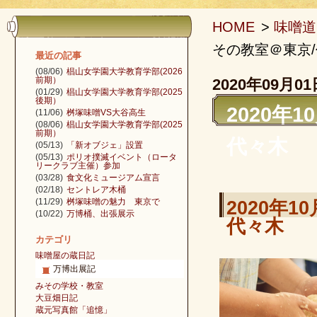
HOME
>
味噌道
その教室＠東京
最近の記事
(08/06)
椙山女学園大学教育学部(2026
前期）
2020年09月01
(01/29)
椙山女学園大学教育学部(2025
後期）
2020年
(11/06)
桝塚味噌VS大谷高生
(08/06)
椙山女学園大学教育学部(2025
前期）
代々木
(05/13)
「新オブジェ」設置
(05/13)
ポリオ撲滅イベント（ロータ
リークラブ主催）参加
(03/28)
食文化ミュージアム宣言
(02/18)
セントレア木桶
(11/29)
桝塚味噌の魅力 東京で
2020年
(10/22)
万博桶、出張展示
代々木
カテゴリ
味噌屋の蔵日記
万博出展記
みその学校・教室
大豆畑日記
蔵元写真館「追憶」