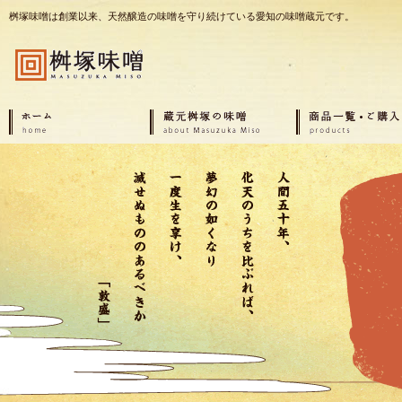
桝塚味噌は創業以来、天然醸造の味噌を守り続けている愛知の味噌蔵元です。