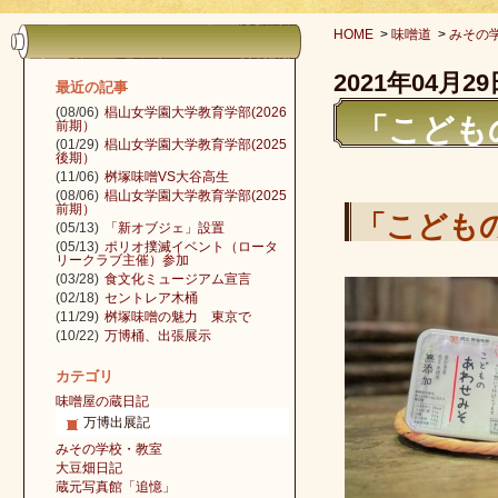
HOME
>
味噌道
>
みその
2021年04月29
最近の記事
(08/06)
椙山女学園大学教育学部(2026
「こども
前期）
(01/29)
椙山女学園大学教育学部(2025
後期）
(11/06)
桝塚味噌VS大谷高生
(08/06)
椙山女学園大学教育学部(2025
前期）
「こども
(05/13)
「新オブジェ」設置
(05/13)
ポリオ撲滅イベント（ロータ
リークラブ主催）参加
(03/28)
食文化ミュージアム宣言
(02/18)
セントレア木桶
(11/29)
桝塚味噌の魅力 東京で
(10/22)
万博桶、出張展示
カテゴリ
味噌屋の蔵日記
万博出展記
みその学校・教室
大豆畑日記
蔵元写真館「追憶」