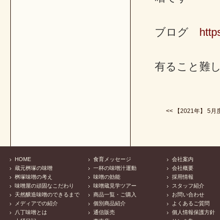
ブログ
http
有ること難
<< 【2021年】 5月度
HOME
食育メッセージ
会社案内
蔵元桝塚の味噌
一杯の味噌汁運動
会社概要
桝塚味噌の考え
味噌の効能
採用情報
味噌屋の頑固なこだわり
味噌蔵見学ツアー
スタッフ紹介
天然醸造味噌のできるまで
商品一覧・ご購入
お問い合わせ
メディアでの紹介
個別商品紹介
よくあるご質問
八丁味噌とは
通信販売
個人情報保護方針