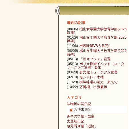
最近の記事
(08/06)
椙山女学園大学教育学部(2026
前期）
(01/29)
椙山女学園大学教育学部(2025
後期）
(11/06)
桝塚味噌VS大谷高生
(08/06)
椙山女学園大学教育学部(2025
前期）
(05/13)
「新オブジェ」設置
(05/13)
ポリオ撲滅イベント（ロータ
リークラブ主催）参加
(03/28)
食文化ミュージアム宣言
(02/18)
セントレア木桶
(11/29)
桝塚味噌の魅力 東京で
(10/22)
万博桶、出張展示
カテゴリ
味噌屋の蔵日記
万博出展記
みその学校・教室
大豆畑日記
蔵元写真館「追憶」