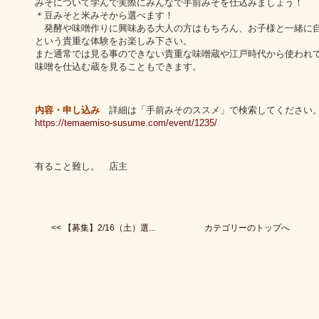
みそについて学んで実際にみんなで手前みそを仕込みましょう！
＊豆みそと米みそから選べます！
発酵や味噌作りに興味ある大人の方はもちろん、お子様と一緒に自
という貴重な体験をお楽しみ下さい。
また通常では見る事のできない貴重な味噌蔵や江戸時代から使われ
味噌を仕込む蔵を見ることもできます。
内容・申し込み
詳細は「手前みそのススメ」で検索してください
https://temaemiso-susume.com/event/1235/
有ること難し。 店主
<< 【募集】2/16（土）選...
カテゴリーのトップへ