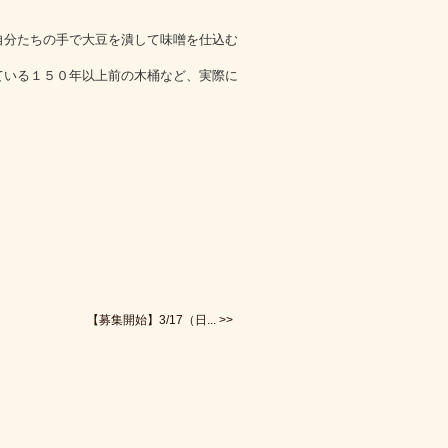
分たちの手で大豆を潰して味噌を仕込む
ている１５０年以上前の木桶など、実際に
。
【募集開始】3/17（日... >>