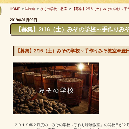
HOME
>
味噌道
>
みその学校・教室
>
【募集】2/16（土）みその学校～手
2019年01月09日
【募集】2/16（土）みその学校～手作りみ
【募集】2/16（土）みその学校～手作りみそ教室＠豊
２０１９年２月度の「みその学校～手作り味噌教室」の開校日が２