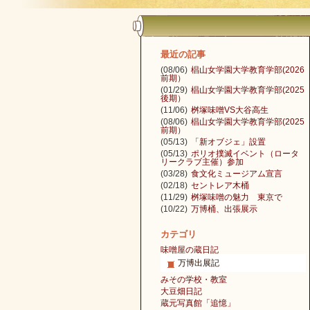
最近の記事
(08/06)
椙山女学園大学教育学部(2026
前期）
(01/29)
椙山女学園大学教育学部(2025
後期）
(11/06)
桝塚味噌VS大谷高生
(08/06)
椙山女学園大学教育学部(2025
前期）
(05/13)
「新オブジェ」設置
(05/13)
ポリオ撲滅イベント（ロータ
リークラブ主催）参加
(03/28)
食文化ミュージアム宣言
(02/18)
セントレア木桶
(11/29)
桝塚味噌の魅力 東京で
(10/22)
万博桶、出張展示
カテゴリ
味噌屋の蔵日記
万博出展記
みその学校・教室
大豆畑日記
蔵元写真館「追憶」