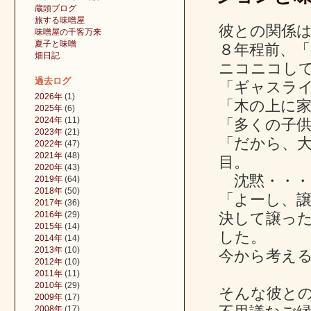
蔵頭ブログ
旅する味噌屋
彼との関係
味噌屋の千客万来
夏子と味噌
８年程前、
畑日記
ニコニコし
過去ログ
「ギャスラ
2026年
(1)
「木の上に
2025年
(6)
2024年
(11)
「多くの子
2023年
(21)
「だから、
2022年
(47)
2021年
(48)
目。
2020年
(43)
沈黙・・・
2019年
(64)
2018年
(50)
「よーし、
2017年
(36)
2016年
(29)
決して譲っ
2015年
(14)
した。
2014年
(14)
2013年
(10)
今から考え
2012年
(10)
2011年
(11)
2010年
(29)
そんな彼と
2009年
(17)
2008年
(17)