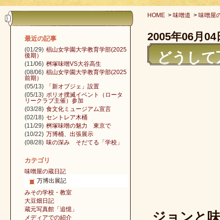
HOME
>
味噌道
>
味噌屋
2005年06月04
最近の記事
(01/29)
椙山女学園大学教育学部(2025
どうして
後期）
(11/06)
桝塚味噌VS大谷高生
(08/06)
椙山女学園大学教育学部(2025
前期）
(05/13)
「新オブジェ」設置
(05/13)
ポリオ撲滅イベント（ロータ
リークラブ主催）参加
(03/28)
食文化ミュージアム宣言
(02/18)
セントレア木桶
(11/29)
桝塚味噌の魅力 東京で
(10/22)
万博桶、出張展示
(08/28)
味の深み そだてる「学校」
カテゴリ
味噌屋の蔵日記
万博出展記
みその学校・教室
大豆畑日記
蔵元写真館「追憶」
ジョンと
メディアでの紹介