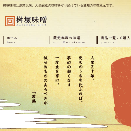
桝塚味噌は創業以来、天然醸造の味噌を守り続けている愛知の味噌蔵元です。