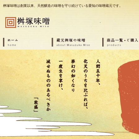
桝塚味噌は創業以来、天然醸造の味噌を守り続けている愛知の味噌蔵元です。