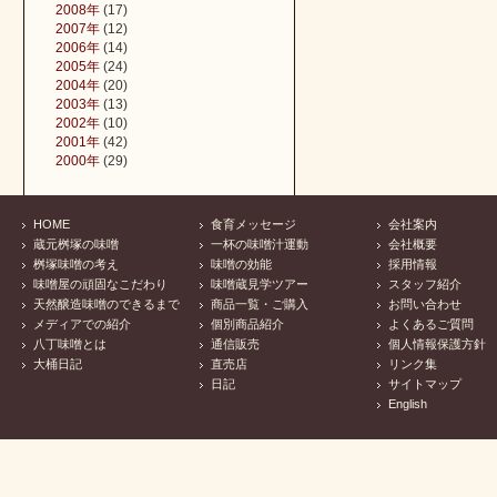
2008年
(17)
2007年
(12)
2006年
(14)
2005年
(24)
2004年
(20)
2003年
(13)
2002年
(10)
2001年
(42)
2000年
(29)
HOME
食育メッセージ
会社案内
蔵元桝塚の味噌
一杯の味噌汁運動
会社概要
桝塚味噌の考え
味噌の効能
採用情報
味噌屋の頑固なこだわり
味噌蔵見学ツアー
スタッフ紹介
天然醸造味噌のできるまで
商品一覧・ご購入
お問い合わせ
メディアでの紹介
個別商品紹介
よくあるご質問
八丁味噌とは
通信販売
個人情報保護方針
大桶日記
直売店
リンク集
日記
サイトマップ
English