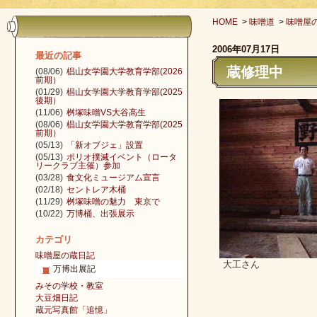
HOME
>
味噌道
>
味噌屋
2006年07月17日
最近の記事
蔵修理中
(08/06)
椙山女学園大学教育学部(2026
前期）
(01/29)
椙山女学園大学教育学部(2025
後期）
(11/06)
桝塚味噌VS大谷高生
(08/06)
椙山女学園大学教育学部(2025
前期）
(05/13)
「新オブジェ」設置
(05/13)
ポリオ撲滅イベント（ロータ
リークラブ主催）参加
(03/28)
食文化ミュージアム宣言
(02/18)
セントレア木桶
(11/29)
桝塚味噌の魅力 東京で
(10/22)
万博桶、出張展示
カテゴリ
味噌屋の蔵日記
大工さん
万博出展記
みその学校・教室
大豆畑日記
蔵元写真館「追憶」