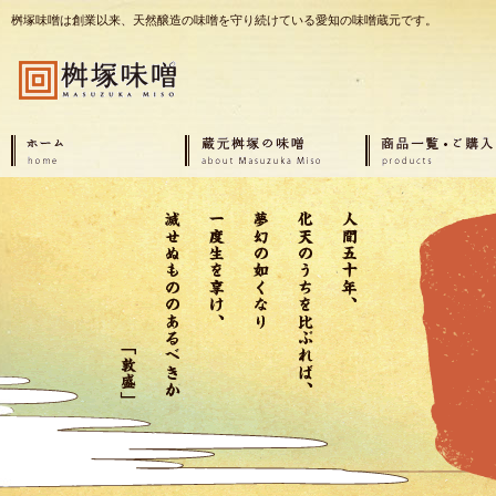
桝塚味噌は創業以来、天然醸造の味噌を守り続けている愛知の味噌蔵元です。