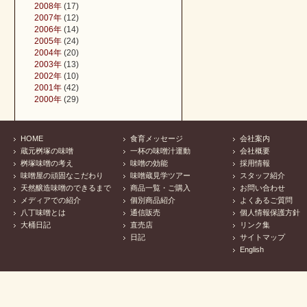
2008年
(17)
2007年
(12)
2006年
(14)
2005年
(24)
2004年
(20)
2003年
(13)
2002年
(10)
2001年
(42)
2000年
(29)
HOME
食育メッセージ
会社案内
蔵元桝塚の味噌
一杯の味噌汁運動
会社概要
桝塚味噌の考え
味噌の効能
採用情報
味噌屋の頑固なこだわり
味噌蔵見学ツアー
スタッフ紹介
天然醸造味噌のできるまで
商品一覧・ご購入
お問い合わせ
メディアでの紹介
個別商品紹介
よくあるご質問
八丁味噌とは
通信販売
個人情報保護方針
大桶日記
直売店
リンク集
日記
サイトマップ
English