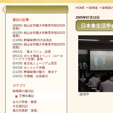
HOME
>
味噌道
>
味噌屋
2005年07月12日
最近の記事
日本食生活学
(08/06)
椙山女学園大学教育学部(2026
前期）
(01/29)
椙山女学園大学教育学部(2025
後期）
(11/06)
桝塚味噌VS大谷高生
(08/06)
椙山女学園大学教育学部(2025
前期）
(05/13)
「新オブジェ」設置
(05/13)
ポリオ撲滅イベント（ロータ
リークラブ主催）参加
(03/28)
食文化ミュージアム宣言
(02/18)
セントレア木桶
(11/29)
桝塚味噌の魅力 東京で
(10/22)
万博桶、出張展示
カテゴリ
味噌屋の蔵日記
講演中
万博出展記
みその学校・教室
大豆畑日記
蔵元写真館「追憶」