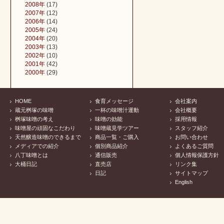
2008年
(17)
2007年
(12)
2006年
(14)
2005年
(24)
2004年
(20)
2003年
(13)
2002年
(10)
2001年
(42)
2000年
(29)
HOME
食育メッセージ
会社案内
蔵元桝塚の味噌
一杯の味噌汁運動
会社概要
桝塚味噌の考え
味噌の効能
採用情報
味噌屋の頑固なこだわり
味噌蔵見学ツアー
スタッフ紹介
天然醸造味噌のできるまで
商品一覧・ご購入
お問い合わせ
メディアでの紹介
個別商品紹介
よくあるご質問
八丁味噌とは
通信販売
個人情報保護方針
大桶日記
直売店
リンク集
日記
サイトマップ
English