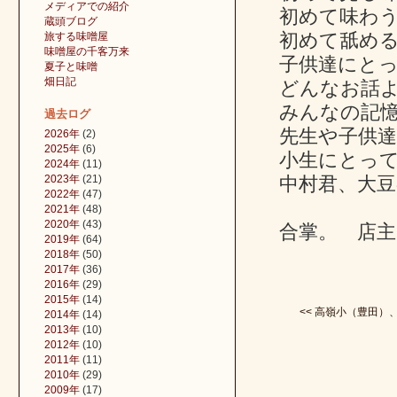
メディアでの紹介
初めて味わ
蔵頭ブログ
初めて舐め
旅する味噌屋
味噌屋の千客万来
子供達にと
夏子と味噌
畑日記
どんなお話
みんなの記
過去ログ
先生や子供
2026年
(2)
2025年
(6)
小生にとっ
2024年
(11)
2023年
(21)
中村君、大
2022年
(47)
2021年
(48)
2020年
(43)
合掌。 店主
2019年
(64)
2018年
(50)
2017年
(36)
2016年
(29)
2015年
(14)
<< 高嶺小（豊田）、矢
2014年
(14)
2013年
(10)
2012年
(10)
2011年
(11)
2010年
(29)
2009年
(17)