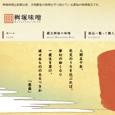
桝塚味噌は創業以来、天然醸造の味噌を守り続けている愛知の味噌蔵元です。