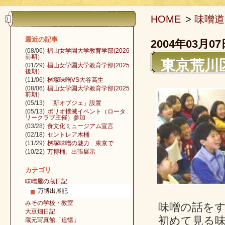
HOME
>
味噌道
最近の記事
2004年03月07
(08/06)
椙山女学園大学教育学部(2026
前期）
東京荒川
(01/29)
椙山女学園大学教育学部(2025
後期）
(11/06)
桝塚味噌VS大谷高生
(08/06)
椙山女学園大学教育学部(2025
前期）
(05/13)
「新オブジェ」設置
(05/13)
ポリオ撲滅イベント（ロータ
リークラブ主催）参加
(03/28)
食文化ミュージアム宣言
(02/18)
セントレア木桶
(11/29)
桝塚味噌の魅力 東京で
(10/22)
万博桶、出張展示
カテゴリ
味噌屋の蔵日記
万博出展記
みその学校・教室
味噌の話を
大豆畑日記
初めて見る
蔵元写真館「追憶」