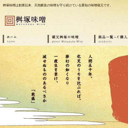
桝塚味噌は創業以来、天然醸造の味噌を守り続けている愛知の味噌蔵元です。