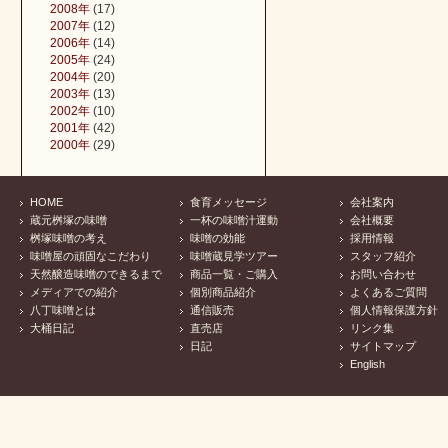
2008年
(17)
2007年
(12)
2006年
(14)
2005年
(24)
2004年
(20)
2003年
(13)
2002年
(10)
2001年
(42)
2000年
(29)
HOME
食育メッセージ
会社案内
蔵元桝塚の味噌
一杯の味噌汁運動
会社概要
桝塚味噌の考え
味噌の効能
採用情報
味噌屋の頑固なこだわり
味噌蔵見学ツアー
スタッフ紹介
天然醸造味噌のできるまで
商品一覧・ご購入
お問い合わせ
メディアでの紹介
個別商品紹介
よくあるご質問
八丁味噌とは
通信販売
個人情報保護方針
大桶日記
直売店
リンク集
日記
サイトマップ
English