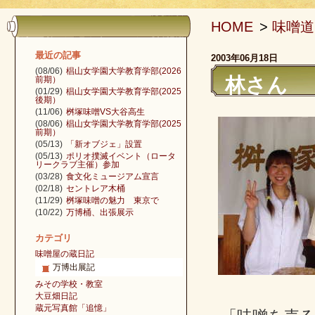
HOME
>
味噌道
最近の記事
2003年06月18日
(08/06)
椙山女学園大学教育学部(2026
林さん
前期）
(01/29)
椙山女学園大学教育学部(2025
後期）
(11/06)
桝塚味噌VS大谷高生
(08/06)
椙山女学園大学教育学部(2025
前期）
(05/13)
「新オブジェ」設置
(05/13)
ポリオ撲滅イベント（ロータ
リークラブ主催）参加
(03/28)
食文化ミュージアム宣言
(02/18)
セントレア木桶
(11/29)
桝塚味噌の魅力 東京で
(10/22)
万博桶、出張展示
カテゴリ
味噌屋の蔵日記
万博出展記
みその学校・教室
大豆畑日記
蔵元写真館「追憶」