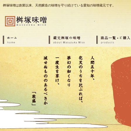
桝塚味噌は創業以来、天然醸造の味噌を守り続けている愛知の味噌蔵元です。