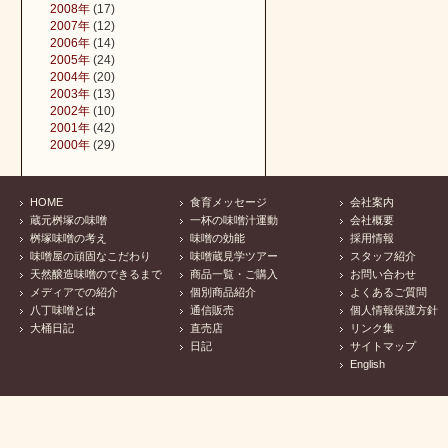
2008年
(17)
2007年
(12)
2006年
(14)
2005年
(24)
2004年
(20)
2003年
(13)
2002年
(10)
2001年
(42)
2000年
(29)
HOME
食育メッセージ
会社案内
蔵元桝塚の味噌
一杯の味噌汁運動
会社概要
桝塚味噌の考え
味噌の効能
採用情報
味噌屋の頑固なこだわり
味噌蔵見学ツアー
スタッフ紹介
天然醸造味噌のできるまで
商品一覧・ご購入
お問い合わせ
メディアでの紹介
個別商品紹介
よくあるご質問
八丁味噌とは
通信販売
個人情報保護方針
大桶日記
直売店
リンク集
日記
サイトマップ
English