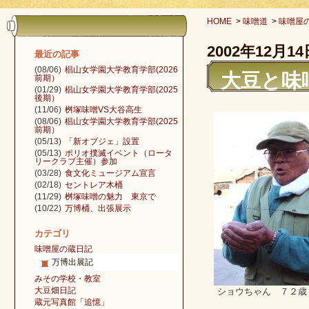
HOME
>
味噌道
>
味噌屋
2002年12月14
最近の記事
(08/06)
椙山女学園大学教育学部(2026
大豆と味
前期）
(01/29)
椙山女学園大学教育学部(2025
後期）
(11/06)
桝塚味噌VS大谷高生
(08/06)
椙山女学園大学教育学部(2025
前期）
(05/13)
「新オブジェ」設置
(05/13)
ポリオ撲滅イベント（ロータ
リークラブ主催）参加
(03/28)
食文化ミュージアム宣言
(02/18)
セントレア木桶
(11/29)
桝塚味噌の魅力 東京で
(10/22)
万博桶、出張展示
カテゴリ
味噌屋の蔵日記
万博出展記
みその学校・教室
大豆畑日記
ショウちゃん ７２歳
蔵元写真館「追憶」