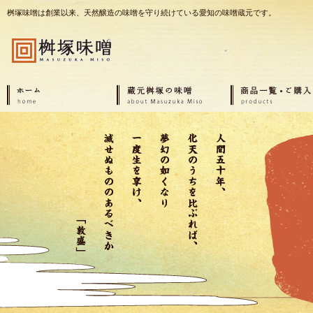
桝塚味噌は創業以来、天然醸造の味噌を守り続けている愛知の味噌蔵元です。