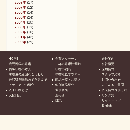
2008年
(17)
2007年
(12)
2006年
(14)
2005年
(24)
2004年
(20)
2003年
(13)
2002年
(10)
2001年
(42)
2000年
(29)
HOME
食育メッセージ
会社案内
蔵元桝塚の味噌
一杯の味噌汁運動
会社概要
桝塚味噌の考え
味噌の効能
採用情報
味噌屋の頑固なこだわり
味噌蔵見学ツアー
スタッフ紹介
天然醸造味噌のできるまで
商品一覧・ご購入
お問い合わせ
メディアでの紹介
個別商品紹介
よくあるご質問
八丁味噌とは
通信販売
個人情報保護方針
大桶日記
直売店
リンク集
日記
サイトマップ
English