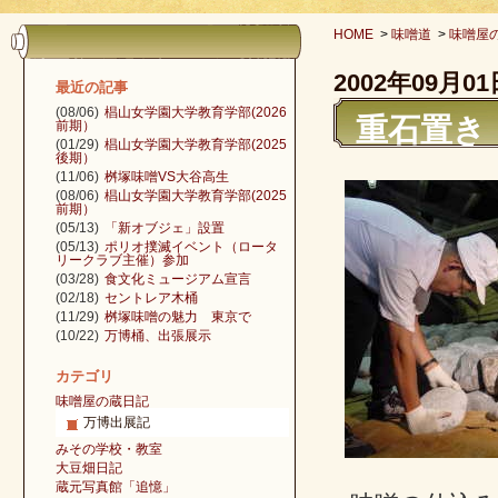
HOME
>
味噌道
>
味噌屋
2002年09月01
最近の記事
(08/06)
椙山女学園大学教育学部(2026
重石置き
前期）
(01/29)
椙山女学園大学教育学部(2025
後期）
(11/06)
桝塚味噌VS大谷高生
(08/06)
椙山女学園大学教育学部(2025
前期）
(05/13)
「新オブジェ」設置
(05/13)
ポリオ撲滅イベント（ロータ
リークラブ主催）参加
(03/28)
食文化ミュージアム宣言
(02/18)
セントレア木桶
(11/29)
桝塚味噌の魅力 東京で
(10/22)
万博桶、出張展示
カテゴリ
味噌屋の蔵日記
万博出展記
みその学校・教室
大豆畑日記
蔵元写真館「追憶」