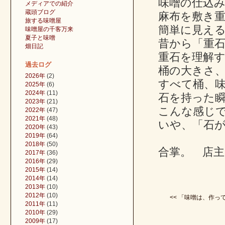
味噌の仕込
メディアでの紹介
蔵頭ブログ
麻布を敷き
旅する味噌屋
簡単に見え
味噌屋の千客万来
夏子と味噌
昔から「重
畑日記
重石を理解
過去ログ
桶の大きさ
2026年
(2)
すべて桶、
2025年
(6)
2024年
(11)
石を持った
2023年
(21)
こんな感じ
2022年
(47)
2021年
(48)
いや、「石
2020年
(43)
2019年
(64)
2018年
(50)
合掌。 店主
2017年
(36)
2016年
(29)
2015年
(14)
2014年
(14)
2013年
(10)
2012年
(10)
<< 「味噌は、作っては
2011年
(11)
2010年
(29)
2009年
(17)