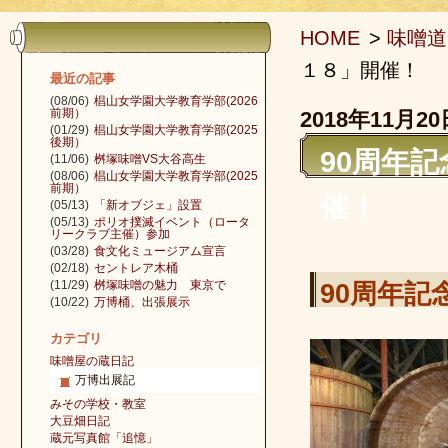
HOME
>
味噌道
１８」開催！
最近の記事
(08/06)
椙山女学園大学教育学部(2026
前期）
2018年11月20
(01/29)
椙山女学園大学教育学部(2025
後期）
90周年
(11/06)
桝塚味噌VS大谷高生
(08/06)
椙山女学園大学教育学部(2025
前期）
催！
(05/13)
「新オブジェ」設置
(05/13)
ポリオ撲滅イベント（ロータ
リークラブ主催）参加
(03/28)
食文化ミュージアム宣言
(02/18)
セントレア木桶
(11/29)
桝塚味噌の魅力 東京で
90周年記
(10/22)
万博桶、出張展示
カテゴリ
味噌屋の蔵日記
万博出展記
みその学校・教室
大豆畑日記
蔵元写真館「追憶」