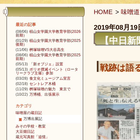
HOME
>
味噌道
最近の記事
2019年08月19
(08/06)
椙山女学園大学教育学部(2026
前期）
【中日新聞
(01/29)
椙山女学園大学教育学部(2025
後期）
(11/06)
桝塚味噌VS大谷高生
(08/06)
椙山女学園大学教育学部(2025
前期）
(05/13)
「新オブジェ」設置
戦跡は語
(05/13)
ポリオ撲滅イベント（ロータ
リークラブ主催）参加
(03/28)
食文化ミュージアム宣言
(02/18)
セントレア木桶
(11/29)
桝塚味噌の魅力 東京で
(10/22)
万博桶、出張展示
カテゴリ
味噌屋の蔵日記
万博出展記
みその学校・教室
大豆畑日記
蔵元写真館「追憶」