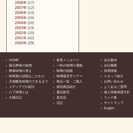
2008年
(17)
2007年
(12)
2006年
(14)
2005年
(24)
2004年
(20)
2003年
(13)
2002年
(10)
2001年
(42)
2000年
(29)
HOME
食育メッセージ
会社案内
蔵元桝塚の味噌
一杯の味噌汁運動
会社概要
桝塚味噌の考え
味噌の効能
採用情報
味噌屋の頑固なこだわり
味噌蔵見学ツアー
スタッフ紹介
天然醸造味噌のできるまで
商品一覧・ご購入
お問い合わせ
メディアでの紹介
個別商品紹介
よくあるご質問
八丁味噌とは
通信販売
個人情報保護方針
大桶日記
直売店
リンク集
日記
サイトマップ
English