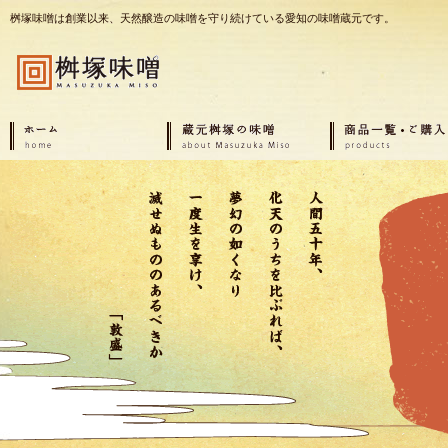
桝塚味噌は創業以来、天然醸造の味噌を守り続けている愛知の味噌蔵元です。